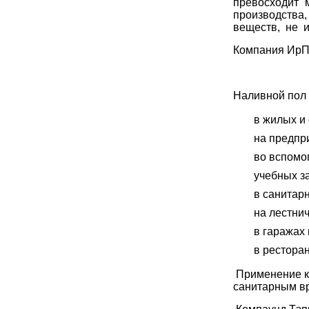
превосходит 
производства
веществ, не 
Компания
ИрП
Наливной пол 
в жилых и
на предпр
во вспомо
учебных з
в санитарн
на лестни
в гаражах 
в ресторан
Применение к
санитарным вр