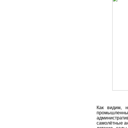
Как видим, н
промышленн
администрати
самолётные а