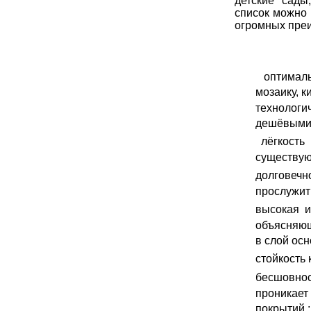
детские сады
список можно 
огромных преи
оптимал
мозаику, 
технологи
дешёвыми 
лёгкость
существую
долговечн
прослужить
высокая
и
объясняющ
в слой осн
стойкость 
бесшовнос
проникает 
покрытий ;