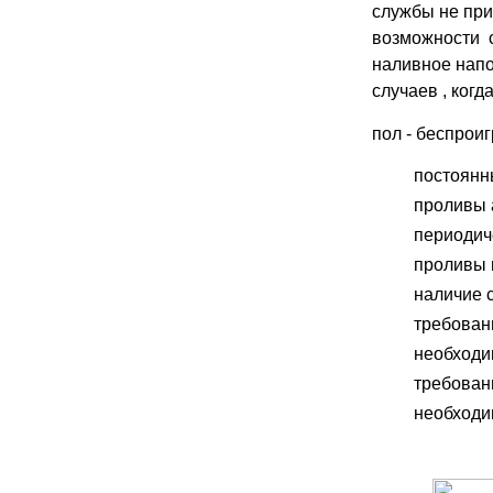
службы не пр
возможности с
наливное напо
случаев , ког
пол - беспрои
постоянн
проливы 
периодич
проливы 
наличие с
требован
необходи
требован
необходи