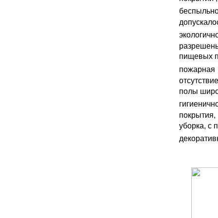
беспыльно
допускало
экологичн
разрешен
пищевых п
пожарная
отсутстви
полы широ
гигиеничн
покрытия,
уборка, с
декоратив